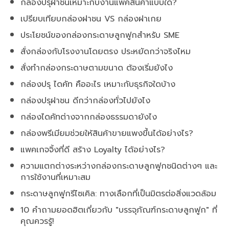
กล่องปรุฝาชนเหมาะกับงานแพ็คสินค้าแบบใด?
เปรียบเทียบกล่องฝาชน VS กล่องฝาเกย
ประโยชน์ของกล่องกระดาษลูกฟูกสำหรับ SME
สั่งกล่องกับโรงงานโดยตรง ประหยัดกว่าจริงไหม
สั่งทำกล่องกระดาษตามขนาด ต้องเริ่มยังไง
กล่องปรุ ไดคัท คืออะไร เหมาะกับธุรกิจใดบ้าง
กล่องปรุฝาชน ดีกว่ากล่องทั่วไปยังไง
กล่องไดคัทต่างจากกล่องธรรมดายังไง
กล่องพรีเมียมช่วยให้สินค้าขายแพงขึ้นได้อย่างไร?
แพคเกจจิ้งที่ดี สร้าง Loyalty ได้อย่างไร?
ความแตกต่างระหว่างกล่องกระดาษลูกฟูกชนิดต่างๆ และ
การใช้งานที่เหมาะสม
กระดาษลูกฟูกรีไซเคิล: ทางเลือกที่เป็นมิตรต่อสิ่งแวดล้อม
10 คำถามยอดฮิตเกี่ยวกับ "บรรจุภัณฑ์กระดาษลูกฟูก" ที่
คุณควรรู้!